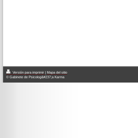
Versión para imprimir
|
Mapa del sitio
© Gabinete de Psicolog&#237;a Karma