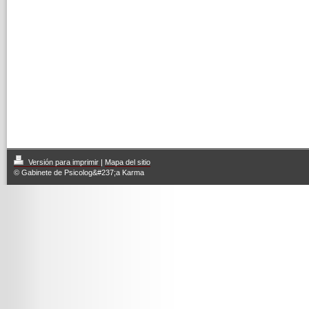
Versión para imprimir
|
Mapa del sitio
© Gabinete de Psicolog&#237;a Karma