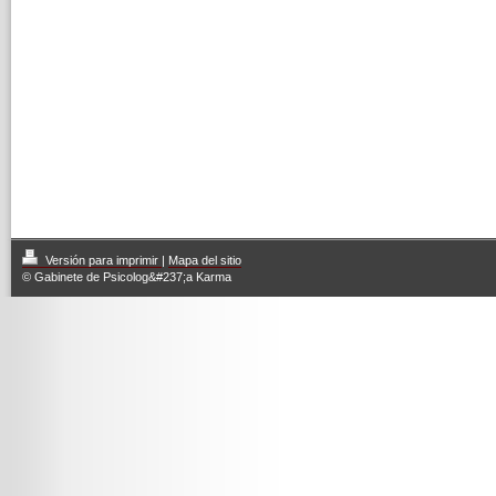
Versión para imprimir
|
Mapa del sitio
© Gabinete de Psicolog&#237;a Karma