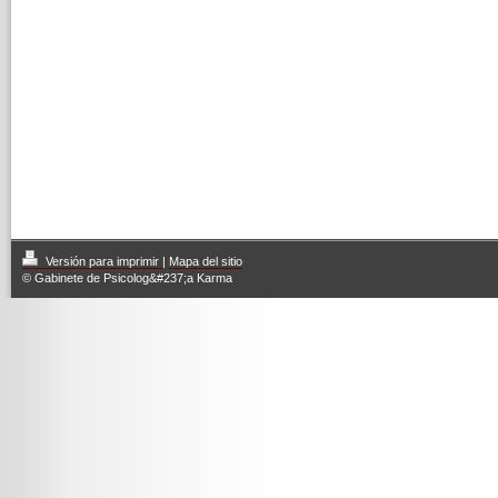
Versión para imprimir
|
Mapa del sitio
© Gabinete de Psicolog&#237;a Karma